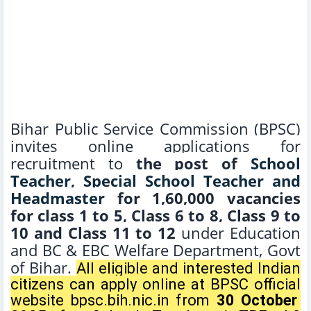
Bihar Public Service Commission (BPSC)
invites online applications for
recruitment to
the post of
School
Teacher, Special School Teacher and
Headmaster
for 1,60,000 vacancies
for class 1 to 5, Class 6 to 8, Class 9 to
10 and Class 11 to 12
under Education
and BC & EBC Welfare Department, Govt
of Bihar.
All eligible and interested Indian
citizens can apply online at
BPSC
official
website
bpsc.bih.nic.in
from
30 October