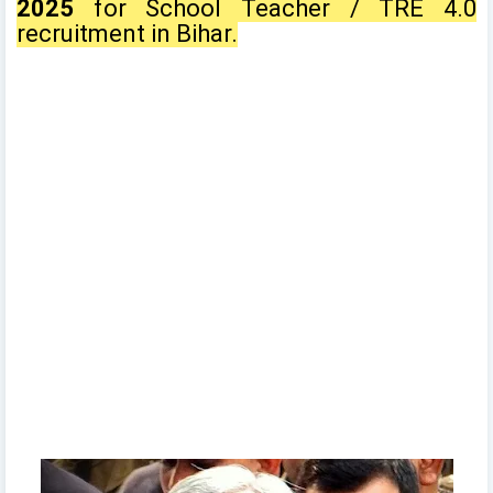
2025
for School Teacher / TRE 4.0
recruitment in Bihar.