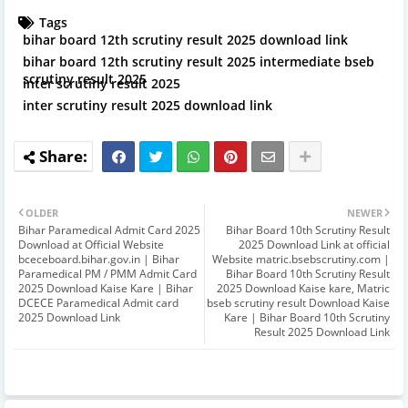
Tags
bihar board 12th scrutiny result 2025 download link
bihar board 12th scrutiny result 2025 intermediate bseb
scrutiny result 2025
inter scrutiny result 2025
inter scrutiny result 2025 download link
OLDER
NEWER
Bihar Paramedical Admit Card 2025
Bihar Board 10th Scrutiny Result
Download at Official Website
2025 Download Link at official
bceceboard.bihar.gov.in | Bihar
Website matric.bsebscrutiny.com |
Paramedical PM / PMM Admit Card
Bihar Board 10th Scrutiny Result
2025 Download Kaise Kare | Bihar
2025 Download Kaise kare, Matric
DCECE Paramedical Admit card
bseb scrutiny result Download Kaise
2025 Download Link
Kare | Bihar Board 10th Scrutiny
Result 2025 Download Link